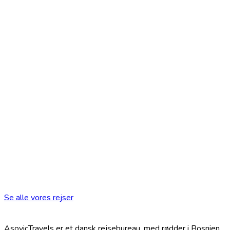
Se alle vores rejser
AsovicTravels er et dansk rejsebureau, med rødder i Bosnien