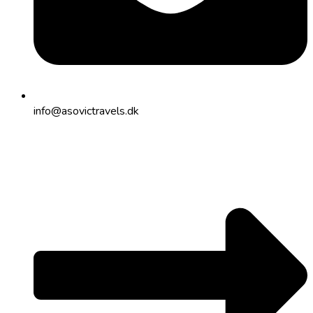
info@asovictravels.dk